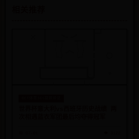
相关推荐
BET体育365提款验证
世界杯意大利vs西班牙历史战绩 两
次相遇蓝衣军团最后均夺得冠军
📅 07-01
👁️ 3122