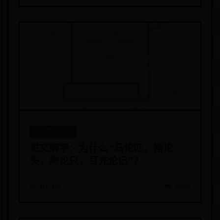
365怎么访问
说文解字：为什么“马论匹，猪论
头，狗论只，耳光论记”？
📅 07-08
👁️ 8976