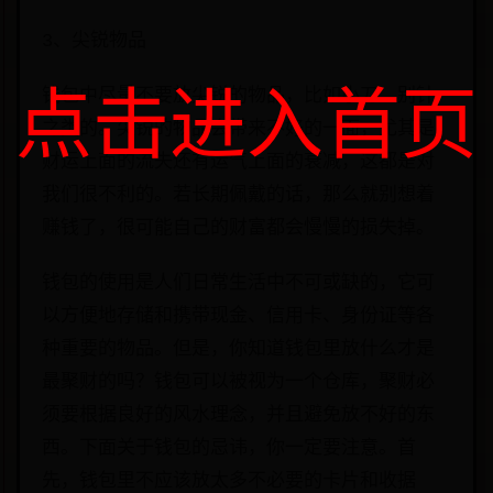
3、尖锐物品
钱包中尽量不要放尖锐的物品，比如小刀、别针
点击进入首页
之类的。尖锐的物品会带来不好的一面，尤其是
财运上面的流失还有运气上面的衰减，这都是对
我们很不利的。若长期佩戴的话，那么就别想着
赚钱了，很可能自己的财富都会慢慢的损失掉。
钱包的使用是人们日常生活中不可或缺的，它可
以方便地存储和携带现金、信用卡、身份证等各
种重要的物品。但是，你知道钱包里放什么才是
最聚财的吗？钱包可以被视为一个仓库，聚财必
须要根据良好的风水理念，并且避免放不好的东
西。下面关于钱包的忌讳，你一定要注意。首
先，钱包里不应该放太多不必要的卡片和收据